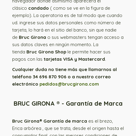
navegador donde asimismo aparecerá el
clásico
candado
( como se ve en la figura de
ejemplo). La operatoria es de tal modo que cuando
ud. ingrese sus datos personales como número de
tarjeta, lo hará en el sitio del banco, sin que nadie
de
Bruc Girona
o sus webmasters tengan acceso a
sus datos claves en ningún momento. La
tienda
Bruc Girona Shop
le permite hacer sus
pagos con las
tarjetas VISA y Mastercard
.
Cualquier duda no tiene más que llamarnos al
teléfono 34 696 870 906 o a nuestro correo
electrónico
pedidos@brucgirona.com
BRUC GIRONA ® - Garantía de Marca
Bruc Girona® Garantía de marca
es el brezo,
Erica arbórea , que se trata, desde el origen hasta el
consumidor final, con las mejores condiciones de