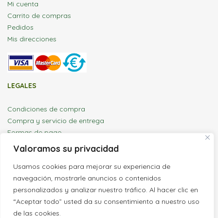
Mi cuenta
Carrito de compras
Pedidos
Mis direcciones
LEGALES
Condiciones de compra
Compra y servicio de entrega
Formas de pago
Aviso legal y política de privacidad
Valoramos su privacidad
BRUC GIRONA SHOP
Usamos cookies para mejorar su experiencia de
navegación, mostrarle anuncios o contenidos
CALLE ARENYS Nº. 3, POL. IND. CAN PATALINA
personalizados y analizar nuestro tráfico. Al hacer clic en
08380 MALGRAT DE MAR, BARCELONA, España
“Aceptar todo” usted da su consentimiento a nuestro uso
Horario: Lun-Vie 09:00h a 14:00hs y 16:00h a 19:00hs
de las cookies.